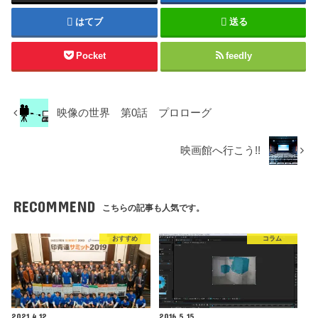
はてブ
送る
Pocket
feedly
映像の世界 第0話 プロローグ
映画館へ行こう!!
RECOMMEND
こちらの記事も人気です。
おすすめ
コラム
2021.4.12
2016.5.15