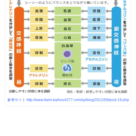
参考サイト http://www.itami-kaihou4277.com/sp/blog/2012/09/post-19.php