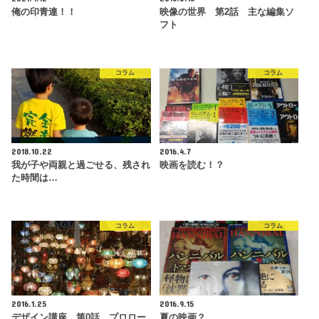
俺の印青連！！
映像の世界 第2話 主な編集ソ
フト
コラム
コラム
2018.10.22
2016.4.7
我が子や両親と過ごせる、残され
映画を読む！？
た時間は…
コラム
コラム
2016.1.25
2016.9.15
デザイン講座 第0話 プロロー
夏の映画？