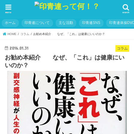
menu
search
ホーム
印青連について
主な活動
印青連SNS
印青連体操DVD
HOME
コラム
お勧め本紹介 なぜ、「これ」は健康にいいのか？
2016.01.31
コラム
お勧め本紹介 なぜ、「これ」は健康にい
いのか？