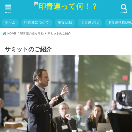
menu
search
ホーム
印青連について
主な活動
印青連SNS
印青連体操DVD
HOME
印青連の主な活動
サミットのご紹介
サミットのご紹介