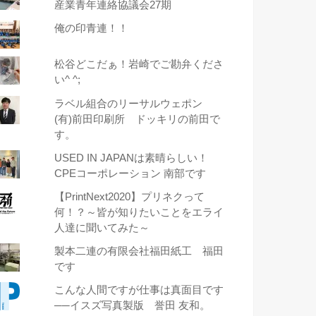
産業青年連絡協議会27期
俺の印青連！！
松谷どこだぁ！岩崎でご勘弁くださ
い^ ^;
ラベル組合のリーサルウェポン
(有)前田印刷所 ドッキリの前田で
す。
USED IN JAPANは素晴らしい！
CPEコーポレーション 南部です
【PrintNext2020】プリネクって
何！？～皆が知りたいことをエライ
人達に聞いてみた～
製本二連の有限会社福田紙工 福田
です
こんな人間ですが仕事は真面目です
──イスズ写真製版 誉田 友和。