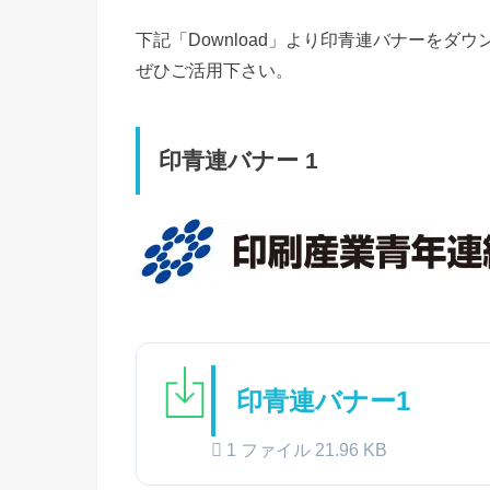
下記「Download」より印青連バナーをダ
ぜひご活用下さい。
印青連バナー 1
印青連バナー1
1 ファイル
21.96 KB