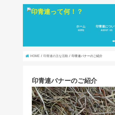
ホーム
印青連につい
HOME
ABOUT US
会長 ご挨拶
副会長のご紹
役員メンバー
所属８団体(青
■
HOME
印青連の主な活動
印青連バナーのご紹介
印青連バナーのご紹介