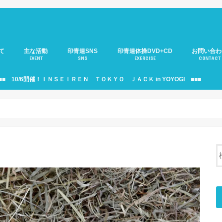
て
主な活動
印青連SNS
印青連体操DVD+CD
お問い合わ
EVENT
SNS
EXERCISE
CONTACT
介
のご紹介
年部)のご紹介
役員会のご紹介
印青連ニュース
移動サロンのご紹介
大人の運動会
サミットのご紹介
印青連・駅伝部のご紹介
見本市のご紹介
支援活動のご紹介
10周年記念式典
印青連バナーのご紹介
個人情報の
■■ 10/6開催！ＩＮＳＥＩＲＥＮ ＴＯＫＹＯ ＪＡＣＫ in YOYOGI ■■■