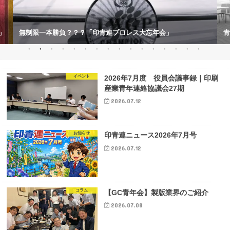
」
無制限一本勝負？？？「印青連プロレス大忘年会」
青
イベント
2026年7月度 役員会議事録｜印刷
産業青年連絡協議会27期
2026.07.12
お知らせ
印青連ニュース2026年7月号
2026.07.12
コラム
【GC青年会】製版業界のご紹介
2026.07.08