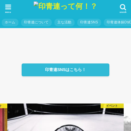
menu
search
ホーム
印青連について
主な活動
印青連SNS
印青連体操DVD
印青連SNSはこちら！
せ
イベント