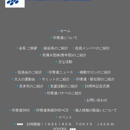
ホーム
印青連について
会長 ご挨拶
副会長のご紹介
役員メンバーのご紹介
所属８団体(青年部)のご紹介
主な活動
役員会のご紹介
印青連ニュース
移動サロンのご紹介
大人の運動会
サミットのご紹介
印青連・駅伝部のご紹介
見本市のご紹介
支援活動のご紹介
10周年記念式典
印青連バナーのご紹介
お問い合わせ
印青連SNS
印青連体操DVD+CD
個人情報の取扱いについて
イベント
■■■ 10/6開催！ＩＮＳＥＩＲＥＮ ＴＯＫＹＯ ＪＡＣＫ in
YOYOGI ■■■