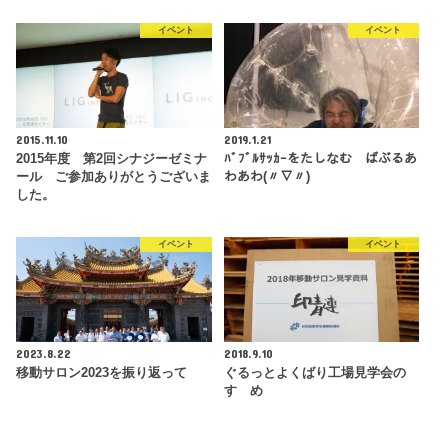
イベント
イベント
2015.11.10
2019.1.21
2015年度 第2回シナジーゼミナ
ﾊﾞﾌﾞﾙｻｯｶｰをたしなむ ばぶるあ
ール ご参加ありがとうございま
わあわ(〃∇〃)
した。
イベント
イベント
2023.8.22
2018.9.10
移動サロン2023を振り返って
ぐるっとよくばり工場見学会の
すゝめ