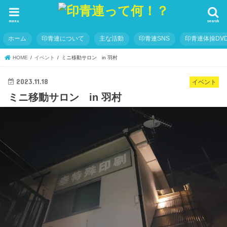
menu
search
ホーム
印青連について
主な活動
印青連SNS
印青連体操DVD
HOME
イベント
ミニ移動サロン in 羽村
2023.11.18
イベント
ミニ移動サロン in 羽村