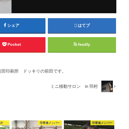
シェア
はてブ
Pocket
feedly
前田印刷所 ドッキリの前田です。
ミニ移動サロン in 羽村
紹介
印青連メンバー
印青連メンバー