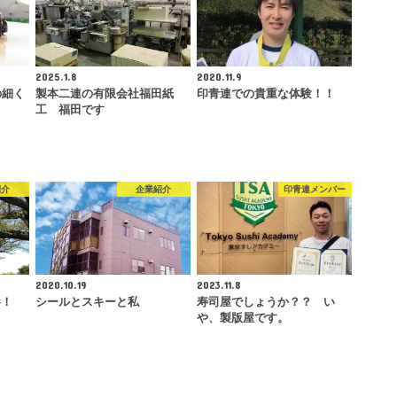
2025.1.8
2020.11.9
の細く
製本二連の有限会社福田紙
印青連での貴重な体験！！
工 福田です
紹介
企業紹介
印青連メンバー
2020.10.19
2023.11.8
参！
シールとスキーと私
寿司屋でしょうか？？ い
や、製版屋です。