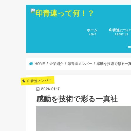
ホーム
印青連につい
HOME
ABOUT US
会長 ご挨拶
副会長のご紹
役員メンバー
所属８団体(青
■
HOME
企業紹介
印青連メンバー
感動を技術で彩る一
印青連メンバー
2024.01.17
感動を技術で彩る一真社