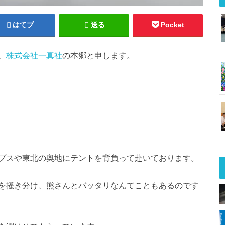
はてブ
送る
Pocket
、
株式会社一真社
の本郷と申します。
プスや東北の奥地にテントを背負って赴いております。
を掻き分け、熊さんとバッタリなんてこともあるのです