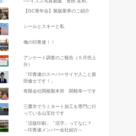
──イスズ写真製版 誉田 友和。
【GC青年会】製版業界のご紹介
シールとスキーと私
俺の印青連！！
アンケート調査のご報告（５月売上
分）
「印青連のスーパーサイヤ人こと新
田修士です！」
有限会社関根製本所 関根幸一です
三鷹市でラミネート加工を専門に行
っている山宝社です
「活版印刷」「活字」ってなに？
～印青連メンバー会社紹介～