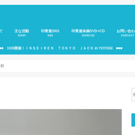
て
主な活動
印青連SNS
印青連体操DVD+CD
お問い合わ
EVENT
SNS
EXERCISE
CONTACT
介
のご紹介
年部)のご紹介
役員会のご紹介
印青連ニュース
移動サロンのご紹介
大人の運動会
サミットのご紹介
印青連・駅伝部のご紹介
見本市のご紹介
支援活動のご紹介
10周年記念式典
印青連バナーのご紹介
個人情報の
■■ 10/6開催！ＩＮＳＥＩＲＥＮ ＴＯＫＹＯ ＪＡＣＫ in YOYOGI ■■■
真社