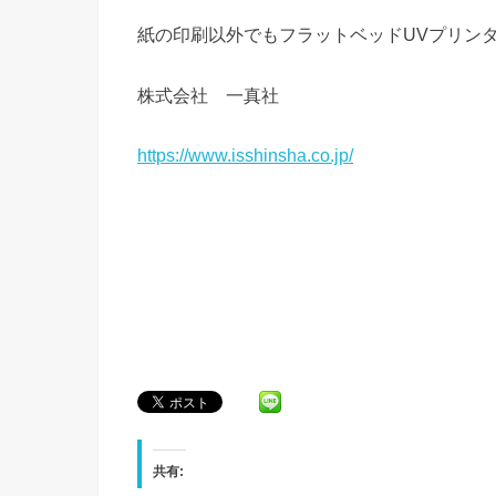
紙の印刷以外でもフラットベッドUVプリン
株式会社 一真社
https://www.isshinsha.co.jp/
共有: