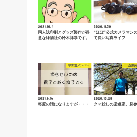
2021.10.4
2020.11.30
同人誌印刷とグッズ製作が得
“ほぼ”公式カメラマン
意な緑陽社の鈴木祥恭です。
て長い写真ライフ
印青連メンバー
企業
2021.6.16
2020.10.28
毎度の話になりますが・・・
クマ殺しの柔道家、見