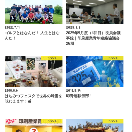
2022.7.11
2025.9.2
ゴルフとはなんだ！ 人生とはな
2025年9月度（4回目）役員会議
んだ！
事録｜印刷産業青年連絡協議会
26期
イベント
イベント
2018.8.6
2018.5.14
はちみつフェスタで世界の蜂蜜を
印青連駅伝部！
味わえます！🍯
イベント
イベント