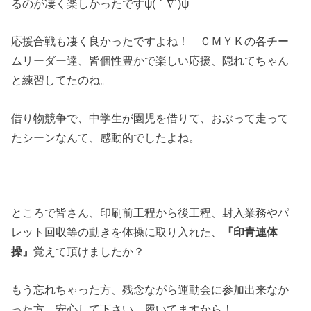
るのが凄く楽しかったですψ(｀∇´)ψ
応援合戦も凄く良かったですよね！ ＣＭＹＫの各チー
ムリーダー達、皆個性豊かで楽しい応援、隠れてちゃん
と練習してたのね。
借り物競争で、中学生が園児を借りて、おぶって走って
たシーンなんて、感動的でしたよね。
ところで皆さん、印刷前工程から後工程、封入業務やパ
レット回収等の動きを体操に取り入れた、
『印青連体
操』
覚えて頂けましたか？
もう忘れちゃった方、残念ながら運動会に参加出来なか
った方、安心して下さい、履いてますから！