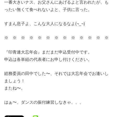
一番大きいナス、お父さんにあげるよと言われたが、も
ったい無くて食べれないよと、子供に言った。
すまん息子よ、こんな大人になるなよ(¬_¬)
※ ※ ※ ※ ※ ※ ※ ※ ※ ※ ※ ※ ※
『印青連大忘年会』まだまだ申込受付中です。
申込は各単組の代表者にお申し付けください。
総務委員の田中でした〜、それでは大忘年会でお逢いし
ましょう！
またね〜。
はぁ〜、ダンスの振付練習しなきゃ、、、