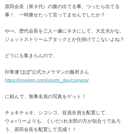
原田会長（第９代）の腹の出てる事、つったら出てる
事！ 一時痩せたって言ってませんでしたか？
やべ、歴代会長を三人一遍にネタにして、大丈夫かな。
ジェットストリームアタックとか仕掛けてこないよね？
どうにも集まらんので、
印青連“ほぼ”公式カメラマンの飯村さん
https://inseiren.com/sports_day/camera/
に頼んで、無事全員の写真をゲット！
チョキチョキ、シコシコ、役員全員を配置して、
ウォ○リーよりも、くいだ○れ太郎の方が似合うであろ
う、原田会長を配置して完成！！