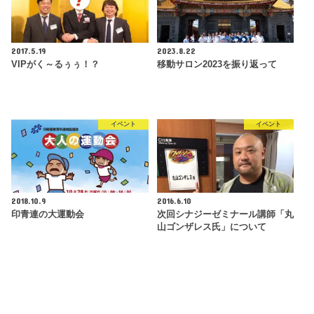
2017.5.19
2023.8.22
VIPがく～るぅぅ！？
移動サロン2023を振り返って
イベント
イベント
2018.10.9
2016.6.10
印青連の大運動会
次回シナジーゼミナール講師「丸
山ゴンザレス氏」について