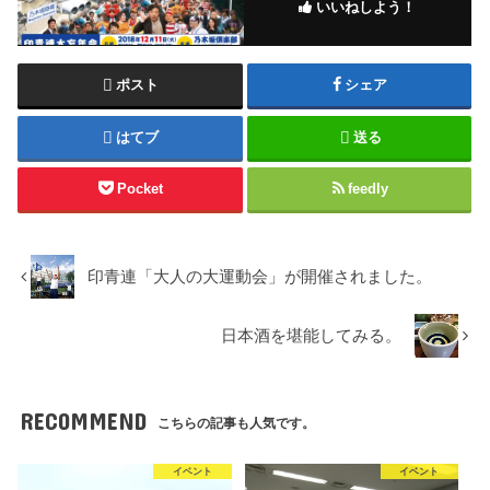
いいねしよう！
ポスト
シェア
はてブ
送る
Pocket
feedly
印青連「大人の大運動会」が開催されました。
日本酒を堪能してみる。
RECOMMEND
こちらの記事も人気です。
イベント
イベント