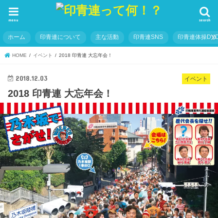
menu
search
ホーム
印青連について
主な活動
印青連SNS
印青連体操DVD
HOME
イベント
2018 印青連 大忘年会！
2018.12.03
イベント
2018 印青連 大忘年会！