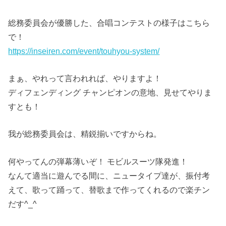
総務委員会が優勝した、合唱コンテストの様子はこちら
で！
https://inseiren.com/event/touhyou-system/
まぁ、やれって言われれば、やりますよ！
ディフェンディング チャンピオンの意地、見せてやりま
すとも！
我が総務委員会は、精鋭揃いですからね。
何やってんの弾幕薄いぞ！ モビルスーツ隊発進！
なんて適当に遊んでる間に、ニュータイプ達が、振付考
えて、歌って踊って、替歌まで作ってくれるので楽チン
だす^_^