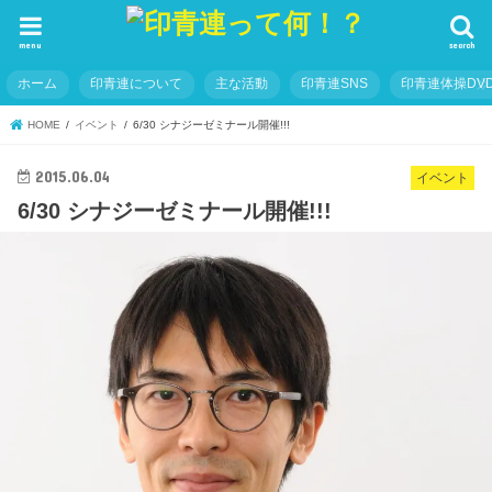
menu
search
ホーム
印青連について
主な活動
印青連SNS
印青連体操DVD
HOME
イベント
6/30 シナジーゼミナール開催!!!
2015.06.04
イベント
6/30 シナジーゼミナール開催!!!