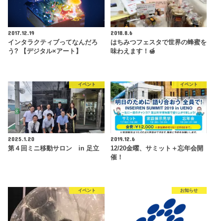
2017.12.19
2018.8.6
インタラクティブってなんだろ
はちみつフェスタで世界の蜂蜜を
う? 【デジタル×アート】
味わえます！🍯
イベント
イベント
2025.1.20
2019.12.6
第４回ミニ移動サロン in 足立
12/20金曜、サミット＋忘年会開
催！
イベント
お知らせ