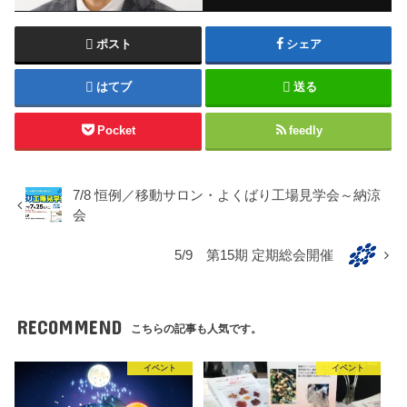
ポスト
シェア
はてブ
送る
Pocket
feedly
7/8 恒例／移動サロン・よくばり工場見学会～納涼
会
5/9 第15期 定期総会開催
RECOMMEND
こちらの記事も人気です。
イベント
イベント