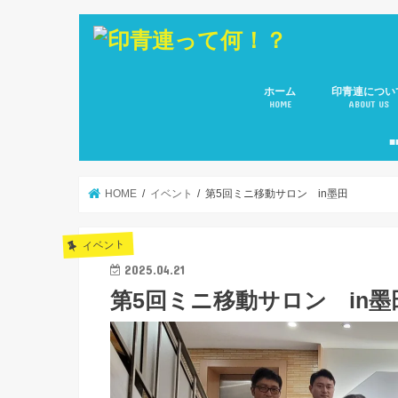
ホーム
印青連につい
HOME
ABOUT US
会長 ご挨拶
副会長のご紹
役員メンバー
所属８団体(青
■
HOME
イベント
第5回ミニ移動サロン in墨田
イベント
2025.04.21
第5回ミニ移動サロン in墨