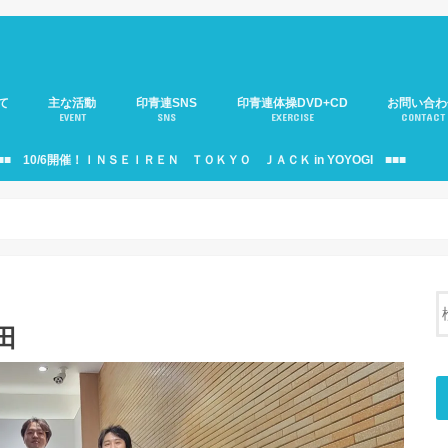
て
主な活動
印青連SNS
印青連体操DVD+CD
お問い合わ
EVENT
SNS
EXERCISE
CONTACT
介
のご紹介
年部)のご紹介
役員会のご紹介
印青連ニュース
移動サロンのご紹介
大人の運動会
サミットのご紹介
印青連・駅伝部のご紹介
見本市のご紹介
支援活動のご紹介
10周年記念式典
印青連バナーのご紹介
個人情報の
■■ 10/6開催！ＩＮＳＥＩＲＥＮ ＴＯＫＹＯ ＪＡＣＫ in YOYOGI ■■■
田