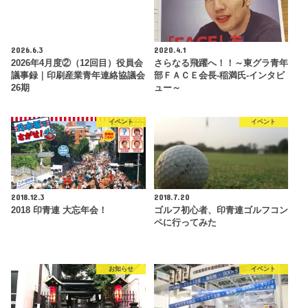
2026.6.3
2020.4.1
2026年4月度②（12回目）役員会
さらなる飛躍へ！！～東グラ青年
議事録｜印刷産業青年連絡協議会
部ＦＡＣＥ会長-稲満氏-インタビ
26期
ュー～
イベント
イベント
2018.12.3
2018.7.20
2018 印青連 大忘年会！
ゴルフ初心者、印青連ゴルフコン
ペに行ってみた
お知らせ
イベント