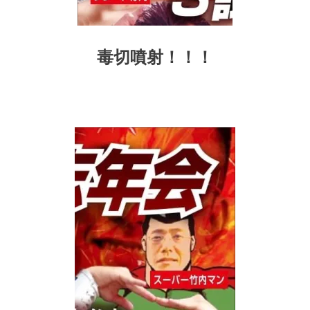
毒切噴射！！！