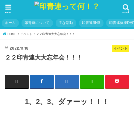
menu
search
ホーム
印青連について
主な活動
印青連SNS
印青連体操DVD
HOME
イベント
２２印青連大大忘年会！！！
2022.11.18
イベント
２２印青連大大忘年会！！！
1、2、3、ダァーッ！！！