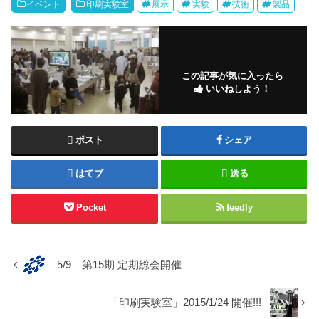
イベント
印刷実験室
展示
実験
技術
製品
この記事が気に入ったら
いいねしよう！
ポスト
シェア
はてブ
送る
Pocket
feedly
5/9 第15期 定期総会開催
「印刷実験室」2015/1/24 開催!!!