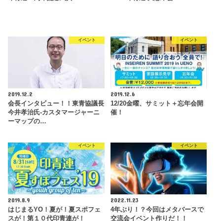
イベント
イベント
2019.12.2
2019.12.6
会長インタビュー！！東青協議長
12/20金曜、サミット＋忘年会開
今井孝治氏-カスタマージャーニ
催！
ーマップの…
イベント
イベント
2019.8.9
2022.11.23
はじまるYO！夏が！夏スポフェ
4年ぶり！？今回はメタバースで
スが！第１０代印青連が！
交流会イベント作りだ！！