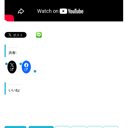
共有:
いいね: