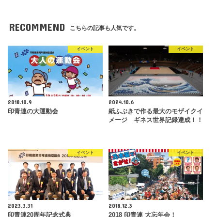
RECOMMEND
こちらの記事も人気です。
イベント
イベント
2018.10.9
2024.10.6
印青連の大運動会
紙ふぶきで作る最大のモザイクイ
メージ ギネス世界記録達成！！
イベント
イベント
2023.3.31
2018.12.3
印青連20周年記念式典
2018 印青連 大忘年会！