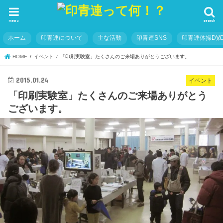
menu
search
ホーム
印青連について
主な活動
印青連SNS
印青連体操DVD
HOME
イベント
「印刷実験室」たくさんのご来場ありがとうございます。
2015.01.24
イベント
「印刷実験室」たくさんのご来場ありがとう
ございます。