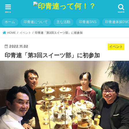
menu
search
ホーム
印青連について
主な活動
印青連SNS
印青連体操DVD
HOME
イベント
印青連「第3回スイーツ部」に初参加
2022.11.02
イベント
印青連「第3回スイーツ部」に初参加