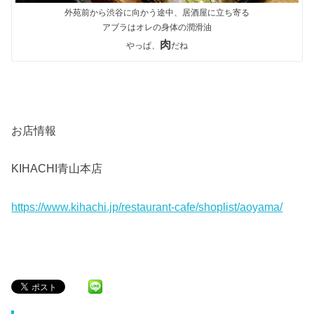
外苑前から渋谷に向かう途中、居酒屋に立ち寄る
アブラはオレの身体の潤滑油
肉
やっぱ、
だね
お店情報
KIHACHI青山本店
https://www.kihachi.jp/restaurant-cafe/shoplist/aoyama/