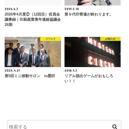
2026.6.3
2019.5.10
2026年4月度②（12回目）役員会
第９代印青連が終わります。
議事録｜印刷産業青年連絡協議会
26期
イベント
お知らせ
2025.4.21
2018.9.3
第5回ミニ移動サロン in墨田
リアル脱出ゲームがおもしろ
い！！