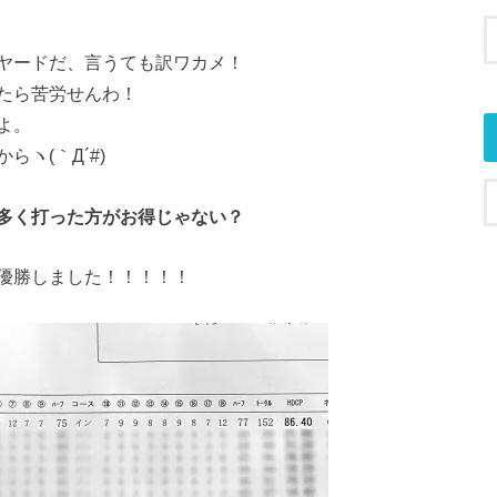
ヤードだ、
言うても訳ワカメ！
たら苦労せんわ！
よ。
ヽ(｀Д´#)
多く打った方がお得じゃない？
優勝しました！！！！
！