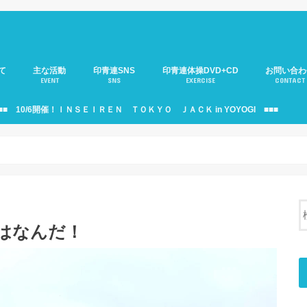
て
主な活動
印青連SNS
印青連体操DVD+CD
お問い合わ
EVENT
SNS
EXERCISE
CONTACT
介
のご紹介
年部)のご紹介
役員会のご紹介
印青連ニュース
移動サロンのご紹介
大人の運動会
サミットのご紹介
印青連・駅伝部のご紹介
見本市のご紹介
支援活動のご紹介
10周年記念式典
印青連バナーのご紹介
個人情報の
■■ 10/6開催！ＩＮＳＥＩＲＥＮ ＴＯＫＹＯ ＪＡＣＫ in YOYOGI ■■■
はなんだ！