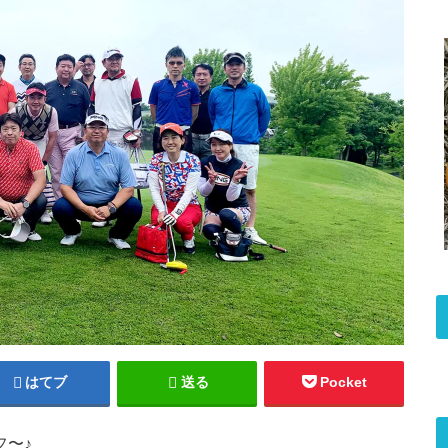
はてブ
送る
Pocket
フ〜♪