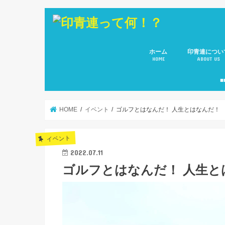
ホーム
印青連につい
HOME
ABOUT US
会長 ご挨拶
副会長のご紹
役員メンバー
所属８団体(青
■
HOME
イベント
ゴルフとはなんだ！ 人生とはなんだ！
イベント
2022.07.11
ゴルフとはなんだ！ 人生と