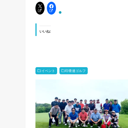
いいね:
イベント
印青連ゴルフ