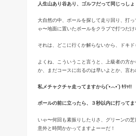
人生山あり谷あり、ゴルフだって同じっしょ
大自然の中、ボールを探して走り回り、打っ
ゃ〜
地面に置いたボールをクラブで打つだけ
それは、どこに行くか解らないから、
ドキド
よくね、こういうこと言うと、上級者の方か
か、まだコースに出るのは早いよとか、言わ
私メチャクチャ走ってますから(`•︵•´) ｷﾘｯ!!
ボールの前に立ったら、３秒以内に打ってますから(๑•̀
いゃ〜何回も素振りしたりさ、
グリーンの芝
意外と時間かかってますよーーだ！