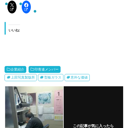
いいね:
企業紹介
印青連メンバー
上田写真製版所
型板ガラス
意外な価値
この記事が気に入ったら