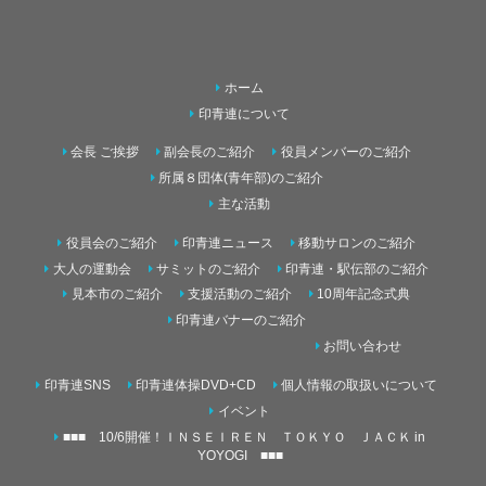
ホーム
印青連について
会長 ご挨拶
副会長のご紹介
役員メンバーのご紹介
所属８団体(青年部)のご紹介
主な活動
役員会のご紹介
印青連ニュース
移動サロンのご紹介
大人の運動会
サミットのご紹介
印青連・駅伝部のご紹介
見本市のご紹介
支援活動のご紹介
10周年記念式典
印青連バナーのご紹介
お問い合わせ
印青連SNS
印青連体操DVD+CD
個人情報の取扱いについて
イベント
■■■ 10/6開催！ＩＮＳＥＩＲＥＮ ＴＯＫＹＯ ＪＡＣＫ in
YOYOGI ■■■