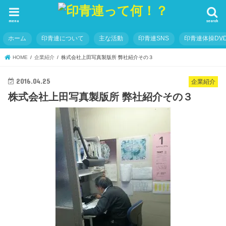
menu
search
ホーム
印青連について
主な活動
印青連SNS
印青連体操DVD
HOME
企業紹介
株式会社上田写真製版所 弊社紹介その３
2016.04.25
企業紹介
株式会社上田写真製版所 弊社紹介その３