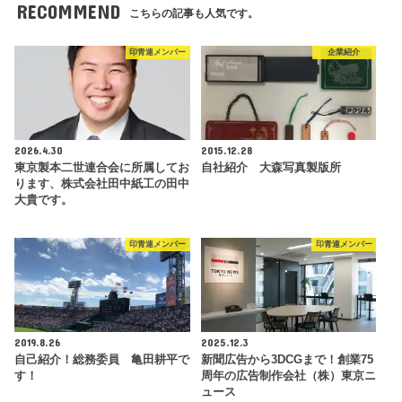
RECOMMEND
こちらの記事も人気です。
印青連メンバー
企業紹介
2026.4.30
2015.12.28
東京製本二世連合会に所属してお
自社紹介 大森写真製版所
ります、株式会社田中紙工の田中
大貴です。
印青連メンバー
印青連メンバー
2019.8.26
2025.12.3
自己紹介！総務委員 亀田耕平で
新聞広告から3DCGまで！創業75
す！
周年の広告制作会社（株）東京ニ
ュース