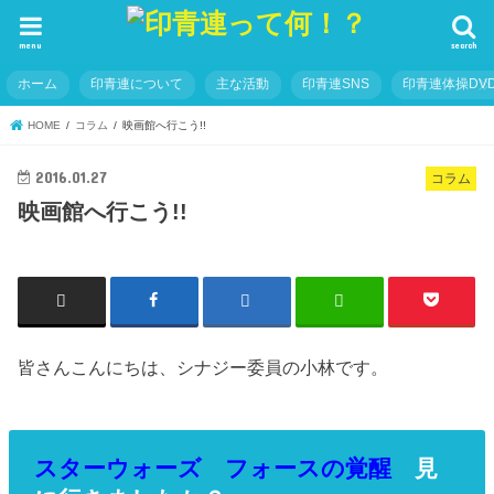
menu
search
ホーム
印青連について
主な活動
印青連SNS
印青連体操DVD
HOME
コラム
映画館へ行こう!!
2016.01.27
コラム
映画館へ行こう!!
皆さんこんにちは、シナジー委員の小林です。
スターウォーズ フォースの覚醒
見