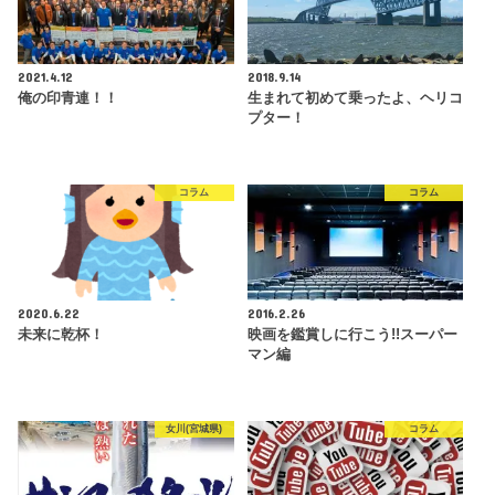
2021.4.12
2018.9.14
俺の印青連！！
生まれて初めて乗ったよ、ヘリコ
プター！
コラム
コラム
2020.6.22
2016.2.26
未来に乾杯！
映画を鑑賞しに行こう!!スーパー
マン編
女川(宮城県)
コラム