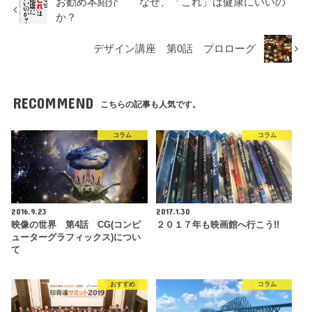
お勧め本紹介 なぜ、「これ」は健康にいいの
か？
デザイン講座 第0話 プロローグ
RECOMMEND
こちらの記事も人気です。
コラム
コラム
2016.9.23
2017.1.30
映像の世界 第4話 CG(コンピ
２０１７年も映画館へ行こう!!
ューターグラフィックス)につい
て
おすすめ
コラム