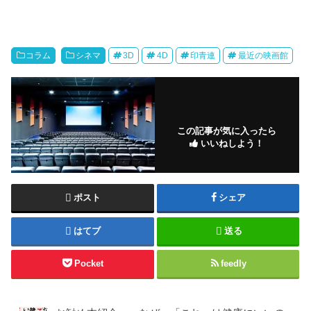
コラム
シネマ
3D
4D
印青連
最近の映画館
この記事が気に入ったら
いいねしよう！
ポスト
シェア
はてブ
送る
Pocket
feedly