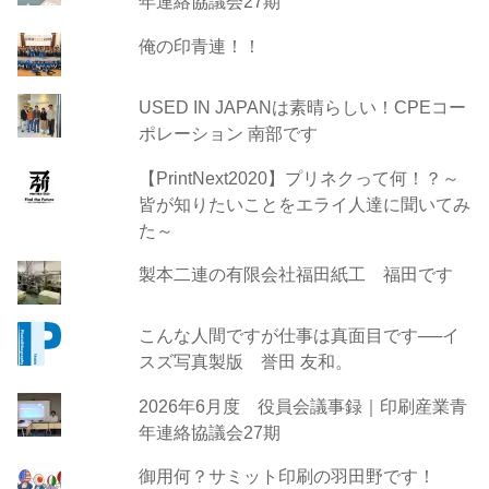
年連絡協議会27期
俺の印青連！！
USED IN JAPANは素晴らしい！CPEコー
ポレーション 南部です
【PrintNext2020】プリネクって何！？～
皆が知りたいことをエライ人達に聞いてみ
た～
製本二連の有限会社福田紙工 福田です
こんな人間ですが仕事は真面目です──イ
スズ写真製版 誉田 友和。
2026年6月度 役員会議事録｜印刷産業青
年連絡協議会27期
御用何？サミット印刷の羽田野です！