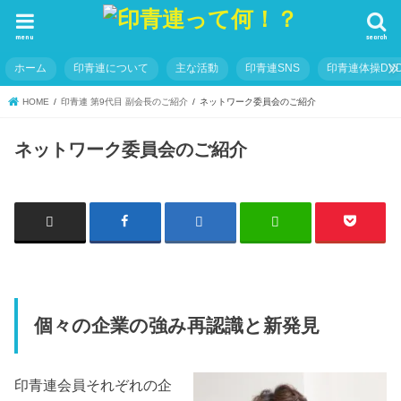
menu
search
ホーム
印青連について
主な活動
印青連SNS
印青連体操DVD
HOME
印青連 第9代目 副会長のご紹介
ネットワーク委員会のご紹介
ネットワーク委員会のご紹介
個々の企業の強み再認識と新発見
印青連会員それぞれの企