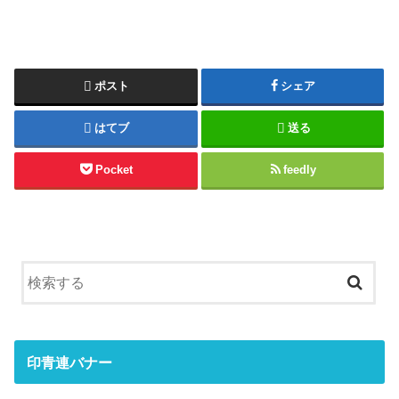
ポスト
シェア
はてブ
送る
Pocket
feedly
印青連バナー