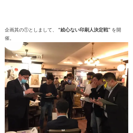
企画其の①としまして、
“絵心ない印刷人決定戦”
を開
催。