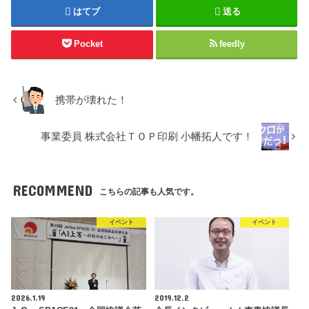
はてブ
送る
Pocket
feedly
携帯が壊れた！
事業委員 株式会社ＴＯＰ印刷 小幡拓人です！
RECOMMEND
こちらの記事も人気です。
イベント
イベント
2026.1.19
2019.12.2