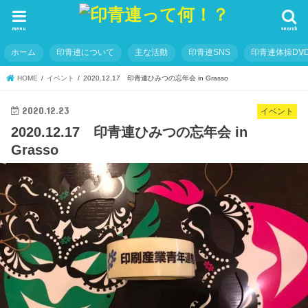
menu
search
ホーム
印青連について
主な活動
印青連SNS
印青連体操DVD
HOME
イベント
2020.12.17 印青連ひみつの忘年会 in Grasso
2020.12.23
イベント
2020.12.17 印青連ひみつの忘年会 in
Grasso