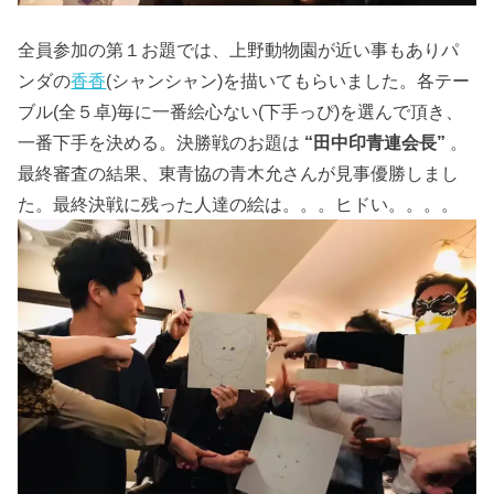
全員参加の第１お題では、上野動物園が近い事もありパ
ンダの
香香
(シャンシャン)を描いてもらいました。各テー
ブル(全５卓)毎に一番絵心ない(下手っぴ)を選んで頂き、
一番下手を決める。決勝戦のお題は
“田中印青連会長”
。
最終審査の結果、東青協の青木允さんが見事優勝しまし
た。最終決戦に残った人達の絵は。。。ヒドい。。。。