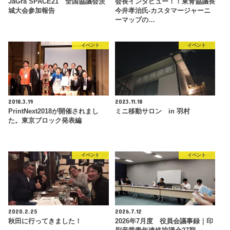
JaGra SPACE21 全国協議会茨
会長インタビュー！！東青協議長
城大会参加報告
今井孝治氏-カスタマージャーニ
ーマップの…
イベント
イベント
2018.3.19
2023.11.18
PrintNext2018が開催されまし
ミニ移動サロン in 羽村
た。東京ブロック発表編
イベント
イベント
2020.2.25
2026.7.12
秋田に行ってきました！
2026年7月度 役員会議事録｜印