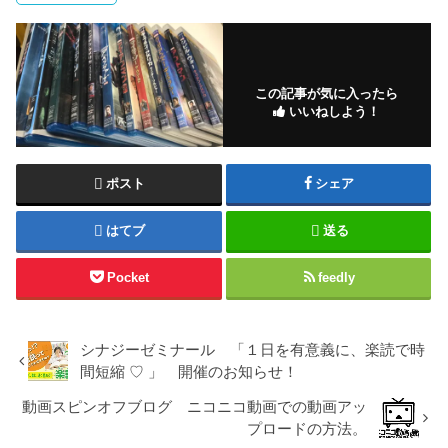
この記事が気に入ったら
いいねしよう！
ポスト
シェア
はてブ
送る
Pocket
feedly
シナジーゼミナール 「１日を有意義に、楽読で時
間短縮 ♡ 」 開催のお知らせ！
動画スピンオフブログ ニコニコ動画での動画アッ
プロードの方法。