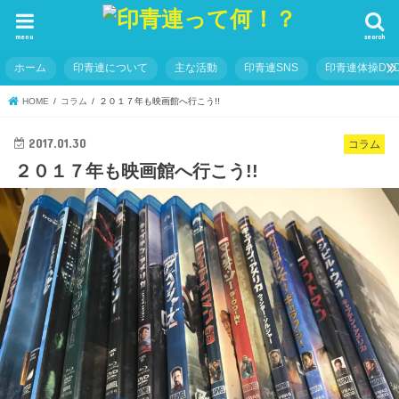
menu
search
ホーム
印青連について
主な活動
印青連SNS
印青連体操DVD
HOME
コラム
２０１７年も映画館へ行こう!!
2017.01.30
コラム
２０１７年も映画館へ行こう!!