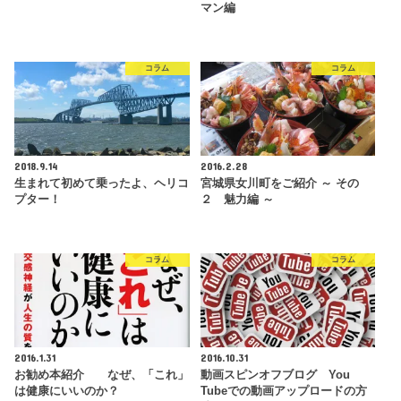
マン編
コラム
コラム
2018.9.14
2016.2.28
生まれて初めて乗ったよ、ヘリコ
宮城県女川町をご紹介 ～ その
プター！
２ 魅力編 ～
コラム
コラム
2016.1.31
2016.10.31
お勧め本紹介 なぜ、「これ」
動画スピンオフブログ You
は健康にいいのか？
Tubeでの動画アップロードの方