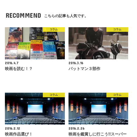
RECOMMEND
こちらの記事も人気です。
コラム
コラム
2016.4.7
2016.3.16
映画を読む！？
バットマン３部作
コラム
コラム
2016.2.12
2016.2.26
映画作品選び！
映画を鑑賞しに行こう!!スーパー