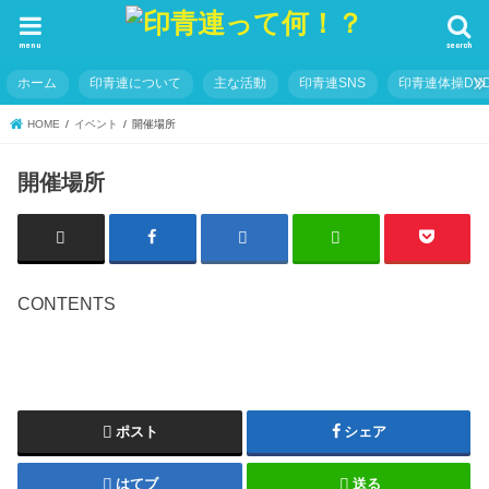
menu
search
ホーム
印青連について
主な活動
印青連SNS
印青連体操DVD
HOME
イベント
開催場所
開催場所
CONTENTS
ポスト
シェア
はてブ
送る