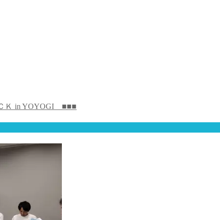
in YOYOGI ■■■