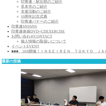
印青連・駅伝部のご紹介
見本市のご紹介
支援活動のご紹介
10周年記念式典
印青連バナーのご紹介
印青連SNS
SNS
印青連体操DVD+CD
EXERCISE
お問い合わせ
CONTACT
個人情報の取扱いについて
イベント
EVENT
■■■ 10/6開催！ＩＮＳＥＩＲＥＮ ＴＯＫＹＯ ＪＡＣＫ 
最新の投稿