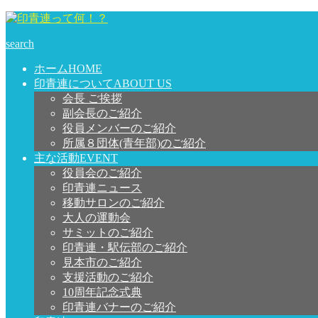
search
ホーム
HOME
印青連について
ABOUT US
会長 ご挨拶
副会長のご紹介
役員メンバーのご紹介
所属８団体(青年部)のご紹介
主な活動
EVENT
役員会のご紹介
印青連ニュース
移動サロンのご紹介
大人の運動会
サミットのご紹介
印青連・駅伝部のご紹介
見本市のご紹介
支援活動のご紹介
10周年記念式典
印青連バナーのご紹介