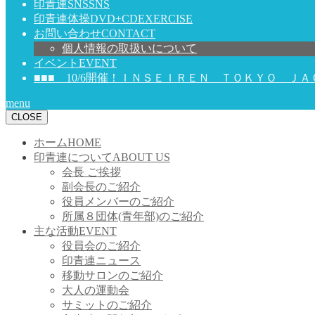
印青連SNS
SNS
印青連体操DVD+CD
EXERCISE
お問い合わせ
CONTACT
個人情報の取扱いについて
イベント
EVENT
■■■ 10/6開催！ＩＮＳＥＩＲＥＮ ＴＯＫＹＯ ＪＡＣＫ 
menu
CLOSE
ホーム
HOME
印青連について
ABOUT US
会長 ご挨拶
副会長のご紹介
役員メンバーのご紹介
所属８団体(青年部)のご紹介
主な活動
EVENT
役員会のご紹介
印青連ニュース
移動サロンのご紹介
大人の運動会
サミットのご紹介