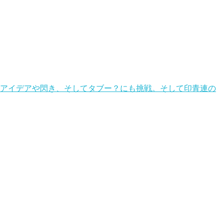
々なアイデアや閃き、そしてタブー？にも挑戦。そして印青連の