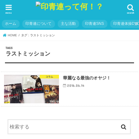
menu
search
ホーム
印青連について
主な活動
印青連SNS
印青連体操DVD
HOME
タグ : ラストミッション
ラストミッション
コラム
華麗なる最強のオヤジ！
2016.06.14