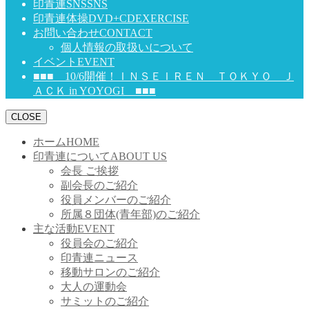
印青連SNS
SNS
印青連体操DVD+CD
EXERCISE
お問い合わせ
CONTACT
個人情報の取扱いについて
イベント
EVENT
■■■ 10/6開催！ＩＮＳＥＩＲＥＮ ＴＯＫＹＯ Ｊ
ＡＣＫ in YOYOGI ■■■
CLOSE
ホーム
HOME
印青連について
ABOUT US
会長 ご挨拶
副会長のご紹介
役員メンバーのご紹介
所属８団体(青年部)のご紹介
主な活動
EVENT
役員会のご紹介
印青連ニュース
移動サロンのご紹介
大人の運動会
サミットのご紹介