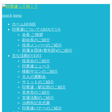
search
menu
ホーム
HOME
印青連について
ABOUT US
会長 ご挨拶
副会長のご紹介
役員メンバーのご紹介
所属８団体(青年部)のご紹介
主な活動
EVENT
役員会のご紹介
印青連ニュース
移動サロンのご紹介
大人の運動会
サミットのご紹介
印青連・駅伝部のご紹介
見本市のご紹介
支援活動のご紹介
10周年記念式典
印青連バナーのご紹介