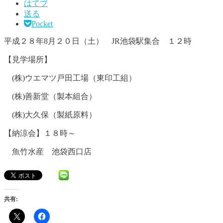
はてブ
送る
Pocket
平成２８年8月２０日（土） JR池袋駅集合 １２時
【見学場所】
(株)ウエマツ戸田工場（東印工組）
(株)善新堂（製本組合）
(株)大久保（製紙原料）
【納涼会】１８時～
魚竹水産 池袋西口店
共有: