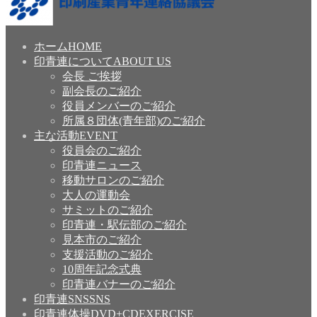
ゴ
リ
ー
ホーム
HOME
印青連について
ABOUT US
会長 ご挨拶
副会長のご紹介
役員メンバーのご紹介
所属８団体(青年部)のご紹介
主な活動
EVENT
役員会のご紹介
印青連ニュース
移動サロンのご紹介
大人の運動会
サミットのご紹介
印青連・駅伝部のご紹介
見本市のご紹介
支援活動のご紹介
10周年記念式典
印青連バナーのご紹介
印青連SNS
SNS
印青連体操DVD+CD
EXERCISE