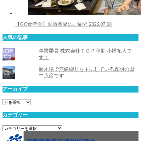
【GC青年会】製版業界のご紹介
2026.07.08
人気の記事
事業委員 株式会社ＴＯＰ印刷 小幡拓人で
す！
新木場で無線綴じを主にしている真明の田
中克彦です
アーカイブ
ア
ー
カテゴリー
カ
イ
カ
ブ
テ