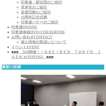
印青連・駅伝部のご紹介
見本市のご紹介
支援活動のご紹介
10周年記念式典
印青連バナーのご紹介
印青連SNS
SNS
印青連体操DVD+CD
EXERCISE
お問い合わせ
CONTACT
個人情報の取扱いについて
イベント
EVENT
■■■ 10/6開催！ＩＮＳＥＩＲＥＮ ＴＯＫＹＯ Ｊ
ＡＣＫ in YOYOGI ■■■
最新の投稿