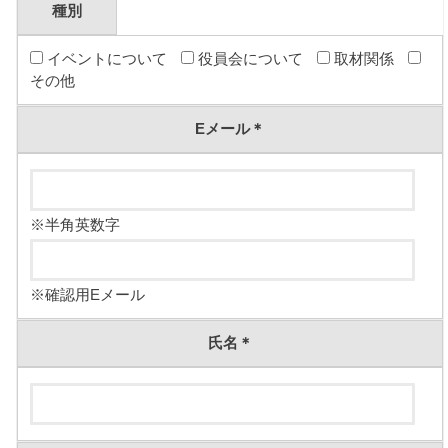
種別
イベントについて
役員会について
取材関係
その他
Eメール
＊
※半角英数字
※確認用Eメール
氏名
＊