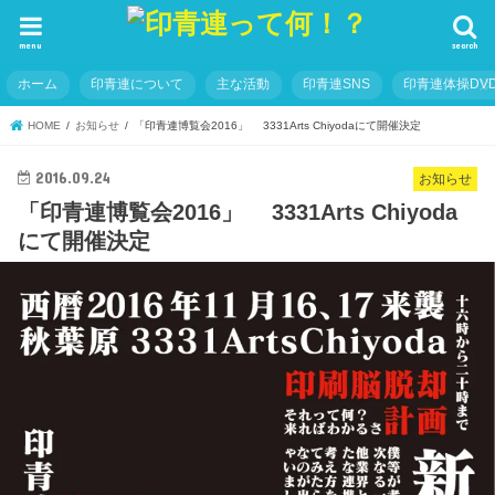
menu
search
ホーム
印青連について
主な活動
印青連SNS
印青連体操DVD
HOME
お知らせ
「印青連博覧会2016」 3331Arts Chiyodaにて開催決定
2016.09.24
お知らせ
「印青連博覧会2016」 3331Arts Chiyoda
にて開催決定