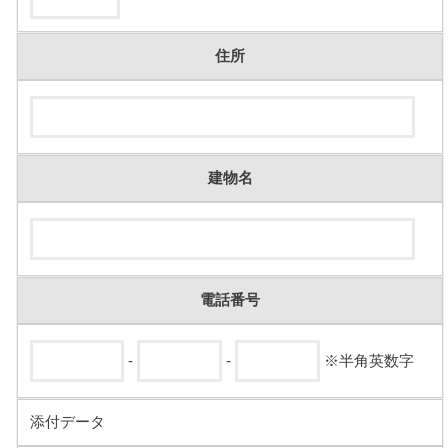
住所
建物名
電話番号
-
-
※半角英数字
添付データ