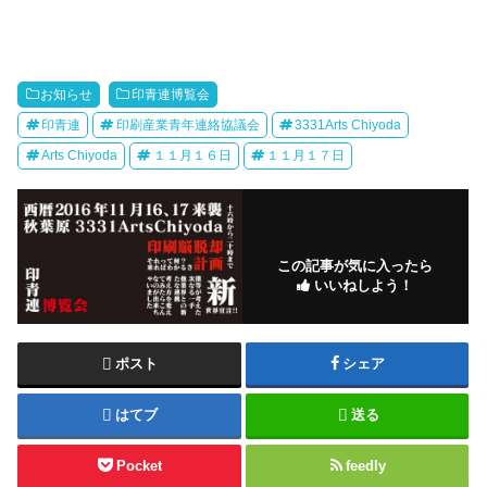
お知らせ
印青連博覧会
印青連
印刷産業青年連絡協議会
3331Arts Chiyoda
Arts Chiyoda
１１月１６日
１１月１７日
この記事が気に入ったら
いいねしよう！
ポスト
シェア
はてブ
送る
Pocket
feedly