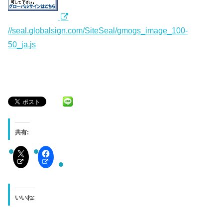
//seal.globalsign.com/SiteSeal/gmogs_image_100-
50_ja.js
共有:
いいね: