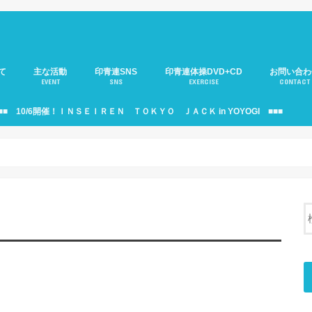
て
主な活動
印青連SNS
印青連体操DVD+CD
お問い合わ
EVENT
SNS
EXERCISE
CONTACT
介
のご紹介
年部)のご紹介
役員会のご紹介
印青連ニュース
移動サロンのご紹介
大人の運動会
サミットのご紹介
印青連・駅伝部のご紹介
見本市のご紹介
支援活動のご紹介
10周年記念式典
印青連バナーのご紹介
個人情報の
■■ 10/6開催！ＩＮＳＥＩＲＥＮ ＴＯＫＹＯ ＪＡＣＫ in YOYOGI ■■■