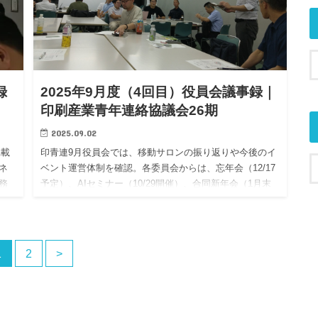
録
2025年9月度（4回目）役員会議事録｜
印刷産業青年連絡協議会26期
2025.09.02
掲載
印青連9月役員会では、移動サロンの振り返りや今後のイ
ネ
ベント運営体制を確認。各委員会からは、忘年会（12/17
務
予定）、AIセミナー（10/29開催）、合同新年会（1月末
報
候補）などの企画準備が報告されました。また、広報活
動の強化やデジタル資産整理、各団体活動の共有も行わ
れました
1
2
>