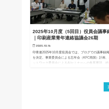
2025年10月度（5回目）役員会議事
｜印刷産業青年連絡協議会26期
2025.10.16
印青連2025年10月度役員会では、ブログでの議事録
を決定。事業委員会による忘年会（KFC両国）計画、
ットワーク委員会によるAIセミナーへの集客要請、総
広報委員会による新年会（築地寿司食べ放題）の下見
告など、各委員会の活発な活動詳細をご紹介します。