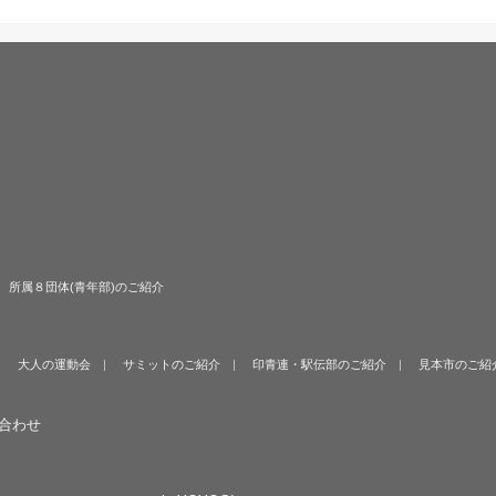
所属８団体(青年部)のご紹介
大人の運動会
サミットのご紹介
印青連・駅伝部のご紹介
見本市のご紹
合わせ