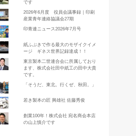
です
2026年6月度 役員会議事録｜印刷
産業青年連絡協議会27期
印青連ニュース2026年7月号
紙ふぶきで作る最大のモザイクイメ
ージ ギネス世界記録達成！！
東京製本二世連合会に所属しており
ます、株式会社田中紙工の田中大貴
です。
「そうだ、東北。行くぜ、秋田。」
若き製本の匠 興雄社 佐藤秀俊
創業100年！株式会社 宛名商会本店
の山上慎介です