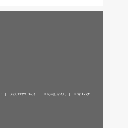
介
支援活動のご紹介
10周年記念式典
印青連バナ