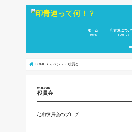
ホーム
印青連につい
HOME
ABOUT US
会長 ご挨拶
副会長のご紹
役員メンバー
所属８団体(青
■
HOME
イベント
役員会
役員会
定期役員会のブログ