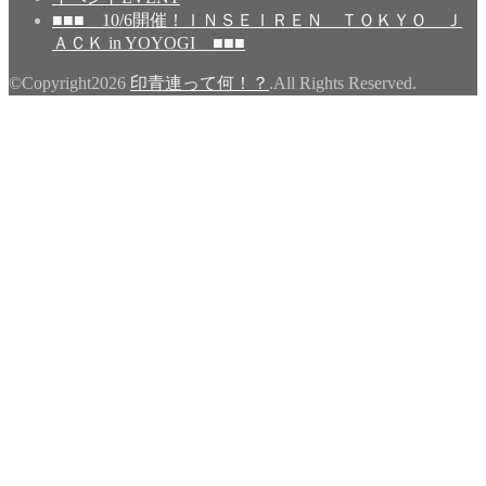
■■■ 10/6開催！ＩＮＳＥＩＲＥＮ ＴＯＫＹＯ Ｊ
ＡＣＫ in YOYOGI ■■■
©Copyright2026
印青連って何！？
.All Rights Reserved.