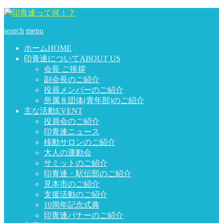
search
menu
ホーム
HOME
印青連について
ABOUT US
会長 ご挨拶
副会長のご紹介
役員メンバーのご紹介
所属８団体(青年部)のご紹介
主な活動
EVENT
役員会のご紹介
印青連ニュース
移動サロンのご紹介
大人の運動会
サミットのご紹介
印青連・駅伝部のご紹介
見本市のご紹介
支援活動のご紹介
10周年記念式典
印青連バナーのご紹介