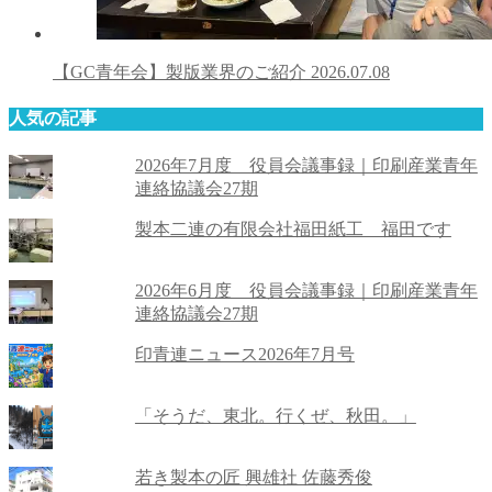
【GC青年会】製版業界のご紹介
2026.07.08
人気の記事
2026年7月度 役員会議事録｜印刷産業青年
連絡協議会27期
製本二連の有限会社福田紙工 福田です
2026年6月度 役員会議事録｜印刷産業青年
連絡協議会27期
印青連ニュース2026年7月号
「そうだ、東北。行くぜ、秋田。」
若き製本の匠 興雄社 佐藤秀俊