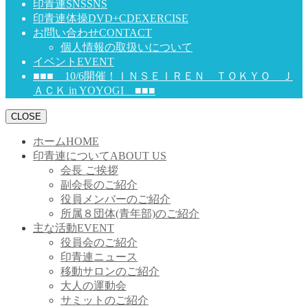
印青連SNS
SNS
印青連体操DVD+CD
EXERCISE
お問い合わせ
CONTACT
個人情報の取扱いについて
イベント
EVENT
■■■ 10/6開催！ＩＮＳＥＩＲＥＮ ＴＯＫＹＯ Ｊ
ＡＣＫ in YOYOGI ■■■
CLOSE
ホーム
HOME
印青連について
ABOUT US
会長 ご挨拶
副会長のご紹介
役員メンバーのご紹介
所属８団体(青年部)のご紹介
主な活動
EVENT
役員会のご紹介
印青連ニュース
移動サロンのご紹介
大人の運動会
サミットのご紹介