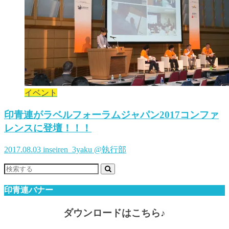
イベント
印青連がラベルフォーラムジャパン2017コンファ
レンスに登壇！！！
2017.08.03
inseiren_3yaku @執行部
印青連バナー
ダウンロードはこちら♪