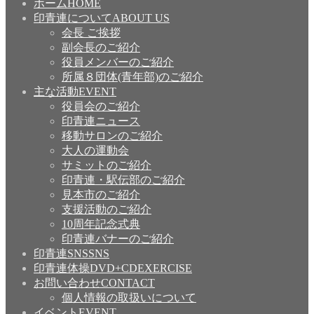
ホーム
HOME
印青連について
ABOUT US
会長 ご挨拶
副会長のご紹介
役員メンバーのご紹介
所属８団体(青年部)のご紹介
主な活動
EVENT
役員会のご紹介
印青連ニュース
移動サロンのご紹介
大人の運動会
サミットのご紹介
印青連・駅伝部のご紹介
見本市のご紹介
支援活動のご紹介
10周年記念式典
印青連バナーのご紹介
印青連SNS
SNS
印青連体操DVD+CD
EXERCISE
お問い合わせ
CONTACT
個人情報の取扱いについて
イベント
EVENT