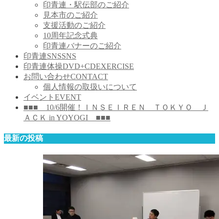
印青連・駅伝部のご紹介
見本市のご紹介
支援活動のご紹介
10周年記念式典
印青連バナーのご紹介
印青連SNS
SNS
印青連体操DVD+CD
EXERCISE
お問い合わせ
CONTACT
個人情報の取扱いについて
イベント
EVENT
■■■ 10/6開催！ＩＮＳＥＩＲＥＮ ＴＯＫＹＯ Ｊ
ＡＣＫ in YOYOGI ■■■
最新の投稿