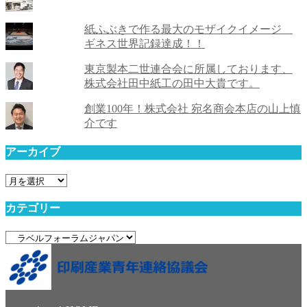
紙ふぶきで作る最大のモザイクイメージ
ギネス世界記録達成！！
東京製本二世連合会に所属しております、
株式会社田中紙工の田中大貴です。
創業100年！株式会社 宛名商会本店の山上慎
介です
アーカイブ
ア
ー
カテゴリー
カ
イ
カ
ブ
テ
ゴ
リ
ー