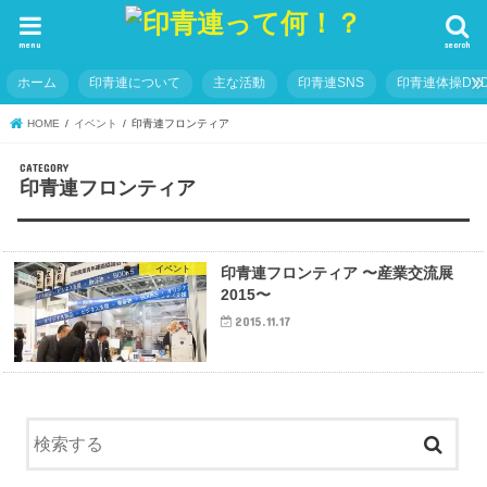
menu
search
ホーム
印青連について
主な活動
印青連SNS
印青連体操DVD
HOME
イベント
印青連フロンティア
印青連フロンティア
イベント
印青連フロンティア 〜産業交流展
2015〜
2015.11.17