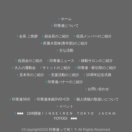
ホーム
印青連について
会長 ご挨拶
副会長のご紹介
役員メンバーのご紹介
所属８団体(青年部)のご紹介
主な活動
役員会のご紹介
印青連ニュース
移動サロンのご紹介
大人の運動会
サミットのご紹介
印青連・駅伝部のご紹介
見本市のご紹介
支援活動のご紹介
10周年記念式典
印青連バナーのご紹介
お問い合わせ
印青連SNS
印青連体操DVD+CD
個人情報の取扱いについて
イベント
■■■ 10/6開催！ＩＮＳＥＩＲＥＮ ＴＯＫＹＯ ＪＡＣＫ in
YOYOGI ■■■
©Copyright2026
印青連って何！？
.All Rights Reserved.