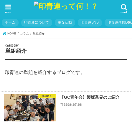
menu
search
ホーム
印青連について
主な活動
印青連SNS
印青連体操DVD
HOME
コラム
単組紹介
単組紹介
印青連の単組を紹介するブログです。
単組紹介
【GC青年会】製版業界のご紹介
2026.07.08