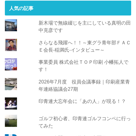
人気の記事
新木場で無線綴じを主にしている真明の田
中克彦です
さらなる飛躍へ！！～東グラ青年部ＦＡＣ
Ｅ会長-稲満氏-インタビュー～
事業委員 株式会社ＴＯＰ印刷 小幡拓人で
す！
2026年7月度 役員会議事録｜印刷産業青
年連絡協議会27期
印青連大忘年会に「あの人」が現る！？
ゴルフ初心者、印青連ゴルフコンペに行っ
てみた