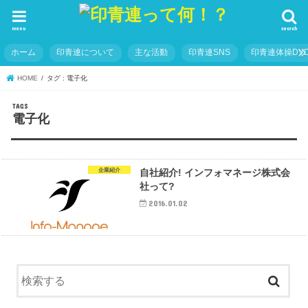
menu
search
ホーム
印青連について
主な活動
印青連SNS
印青連体操DVD
HOME
タグ : 電子化
電子化
企業紹介
自社紹介! インフォマネージ株式会
社って?
2016.01.02