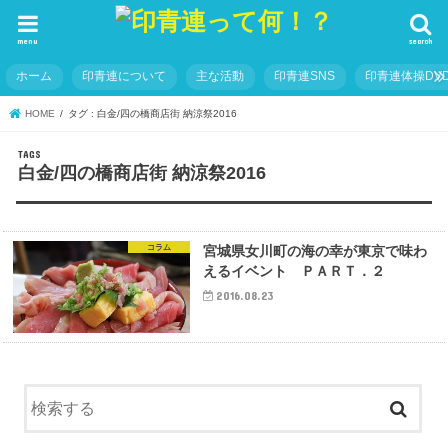
menu
search
ホーム
印青連について
主な活動
印青連SNS
印青連体操DVD
HOME
タグ : 白金/四の橋商店街 納涼祭2016
白金/四の橋商店街 納涼祭2016
コラム
宮城県女川町の海の幸が東京で味わ
えるイベント ＰＡＲＴ．２
2016.08.23