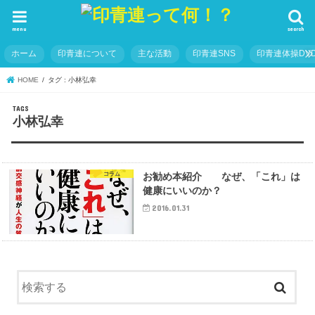
menu
search
ホーム
印青連について
主な活動
印青連SNS
印青連体操DVD
HOME
タグ : 小林弘幸
小林弘幸
コラム
お勧め本紹介 なぜ、「これ」は
健康にいいのか？
2016.01.31