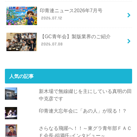
印青連ニュース2026年7月号
2026.07.12
【GC青年会】製版業界のご紹介
2026.07.08
人気の記事
新木場で無線綴じを主にしている真明の田
中克彦です
印青連大忘年会に「あの人」が現る！？
さらなる飛躍へ！！～東グラ青年部ＦＡＣ
Ｅ会長-稲満氏-インタビュー～