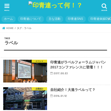
menu
search
ホーム
印青連について
主な活動
印青連SNS
印青連体操DVD
HOME
タグ : ラベル
ラベル
イベント
印青連がラベルフォーラムジャパン
2017コンファレンスに登壇！！！
2017.08.03
企業紹介
自社紹介！大進ラベルって？
2016.01.12