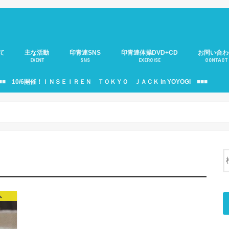
て
主な活動
印青連SNS
印青連体操DVD+CD
お問い合わ
EVENT
SNS
EXERCISE
CONTACT
介
のご紹介
年部)のご紹介
役員会のご紹介
印青連ニュース
移動サロンのご紹介
大人の運動会
サミットのご紹介
印青連・駅伝部のご紹介
見本市のご紹介
支援活動のご紹介
10周年記念式典
印青連バナーのご紹介
個人情報の
■■ 10/6開催！ＩＮＳＥＩＲＥＮ ＴＯＫＹＯ ＪＡＣＫ in YOYOGI ■■■
ム