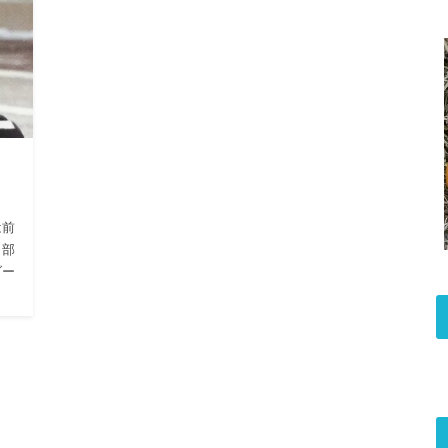
は前
３部
ダー
。