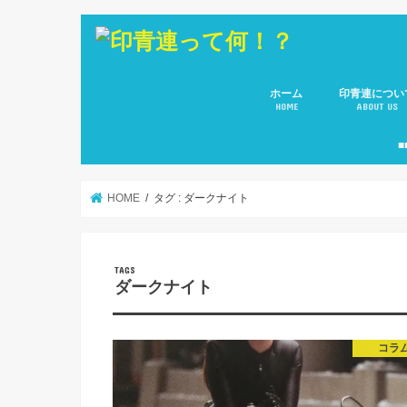
ホーム
印青連につい
HOME
ABOUT US
会長 ご挨拶
副会長のご紹
役員メンバー
所属８団体(青
■
HOME
タグ : ダークナイト
ダークナイト
コラ