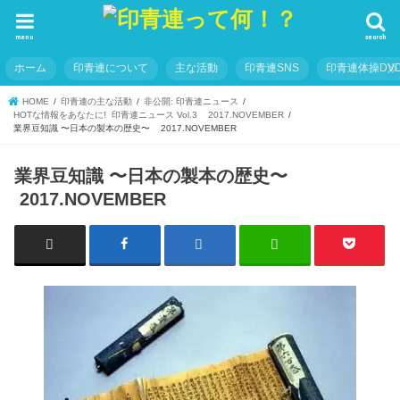
menu
search
ホーム
印青連について
主な活動
印青連SNS
印青連体操DVD
HOME
印青連の主な活動
非公開: 印青連ニュース
HOTな情報をあなたに! 印青連ニュース Vol.3 2017.NOVEMBER
業界豆知識 〜日本の製本の歴史〜 2017.NOVEMBER
業界豆知識 〜日本の製本の歴史〜
2017.NOVEMBER