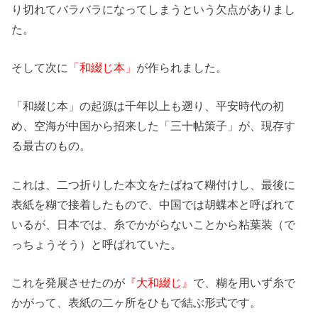
り切れてバラバラになってしまうという欠点がありまし
た。
そして次に
「和綴じ本」
が作られました。
「和綴じ本」の起源は千年以上も遡り、平安時代の初
め、空海が中国から招来した「三十帖策子」が、現存す
る最古のもの。
これは、二つ折りした本文をたばねて糊付けし、最後に
表紙を糊で接着したもので、中国では胡蝶本と呼ばれて
いるが、日本では、糸でかがらないことから粘葉装（で
っちょうそう）と呼ばれていた。
これを発展させたのが
『大和綴じ』
で、糊を用いず糸で
かがって、表紙の二ヶ所をひもで結ぶ形式です。