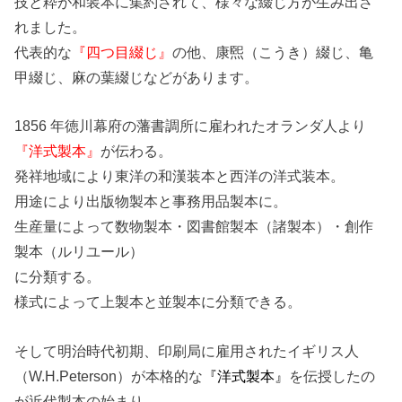
技と粋が和装本に集約されて、様々な綴じ方が生み出さ
れました。
代表的な
『四つ目綴じ』
の他、康煕（こうき）綴じ、亀
甲綴じ、麻の葉綴じなどがあります。
1856 年徳川幕府の藩書調所に雇われたオランダ人より
『洋式製本』
が伝わる。
発祥地域により東洋の和漢装本と西洋の洋式装本。
用途により出版物製本と事務用品製本に。
生産量によって数物製本・図書館製本（諸製本）・創作
製本（ルリユール）
に分類する。
様式によって上製本と並製本に分類できる。
そして明治時代初期、印刷局に雇用されたイギリス人
（W.H.Peterson）が本格的な
『洋式製本』
を伝授したの
が近代製本の始まり。