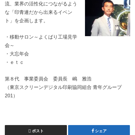
流、業界の活性化につながるよう
な「印青連だから出来るイベン
ト」を企画します。
・移動サロン～よくばり工場見学
会～
・大忘年会
・ｅｔｃ
第８代 事業委員会 委員長 嶋 雅浩
（東京スクリーンデジタル印刷協同組合 青年グループ
201）
ポスト
シェア