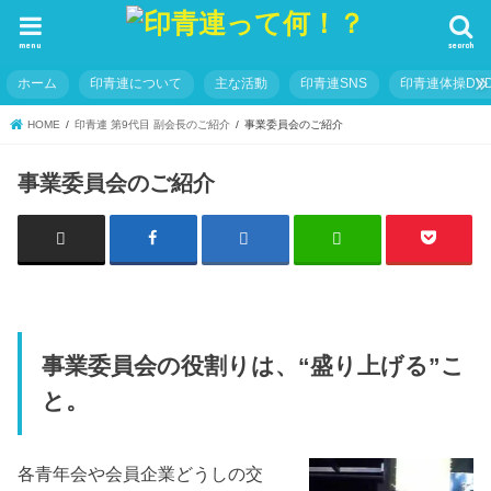
menu
search
ホーム
印青連について
主な活動
印青連SNS
印青連体操DVD
HOME
印青連 第9代目 副会長のご紹介
事業委員会のご紹介
事業委員会のご紹介
事業委員会の役割りは、“盛り上げる”こ
と。
各青年会や会員企業どうしの交